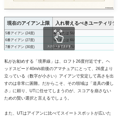
現在のアイアン上限
入れ替えるべきユーティリテ
5番アイアン (24度)
4U または 5U
6番アイアン (27度)
5U または 6U
7番アイアン (30度)
6U または 7U
スクロールできます
私がお勧めする「境界線」は、ロフト26度付近です。ヘ
ッドスピード40m/s前後のアマチュアにとって、26度より
立っている（数字が小さい）アイアンで安定して高さを出
すのは非常に困難。だからこそ、その領域は「道具の優し
さ」に頼り、UTに任せてしまうのが、スコアを崩さない
ための賢い選択と言えるでしょう。
また、UTはアイアンに比べてスイートスポットが広いた