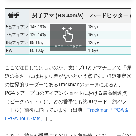
番手
男子アマ (HS 40m/s)
ハードヒッター (HS 
5番アイアン
145-160y
180y+
7番アイアン
120-140y
160y+
9番アイアン
95-115y
125y+
スクロールできます
PW
80-100y
115y+
ここで注目してほしいのが、実はプロとアマチュアで「弾
道の高さ」にはあまり差がないという点です。弾道測定器
の世界的リーダーであるTrackmanのデータによると、
PGAツアープロのアイアンショットにおける最高到達点
（ピークハイト）は、どの番手でも約30ヤード（約27メ
ートル）前後に揃っています（出典：
Trackman『PGA &
LPGA Tour Stats』
）。
これは、彼らが番手ごとのロフト角を使いこなし、一定の