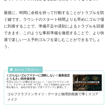
最後に、時間に余裕を持って行動することがトラブルを防
ぐ鍵です。ラウンドのスタート時間よりも早めにゴルフ場
に到着することで、準備不足や遅刻によるトラブルを回避
できます。このような事前準備を徹底することで、より快
適で楽しい一人予約ゴルフを楽しむことができるでしょ
う。
くだらないゴルフマナーに消耗しない！服装規定
とうるさい同伴者対策
今日もゴルフへの愛が止まらない！『ゴルフクラブインサ
イツ』ナビゲーターのK・Kです。ゴルフを始めたばかりの
初心者から、会社の付き合いで渋々ラウンドに参加してい
る方まで、多くの方が直面するのが「ゴルフ場のマナーや
ルールが厳しすぎる」という壁で今日もゴルフへの愛が止
ゴルフクラブインサイツ：データと物理的根拠で導くスコア
まらない！『ゴルフクラブインサイツ』ナビゲーターのK・
Kです。
メイク