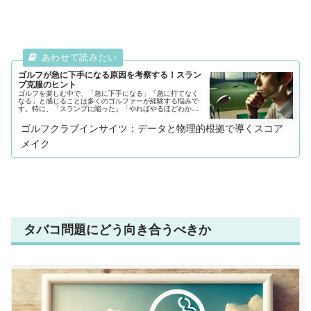
ゴルフが急に下手になる原因を考察する！スラン
プ克服のヒント
ゴルフを楽しむ中で、「急に下手になる」「急に打てなく
なる」と感じることは多くのゴルファーが経験する悩みで
す。特に、「スランプに陥った」「やればやるほどわから
なくなる」「急にシャンクが出て絶望的に下手になった」
と感じたとき、原因や改善方法が分今日もゴルフへの愛が
ゴルフクラブインサイツ：データと物理的根拠で導くスコア
止まらない！『ゴルフクラブインサイツ』ナビゲーターの
K・Kです。
メイク
タバコ問題にどう向き合うべきか