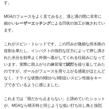
す。
MG4のフェースをよく見てみると、溝と溝の間に非常に
細かい
レーザーエッチング
による凹状の加工が施されてい
ます。
これがスピン・トレッドです。この凹みが微細な排水路の
役割を果たし、インパクトの強烈な圧力によって押し潰さ
れた水分を効率よく外側へ逃がしてくれる仕組みになって
います。実際に雨上がりの練習場で
試打
を繰り返してみた
のですが、ボールがフェースを滑り上がる感覚がほとんど
なく、
ドライな状態の8割から9割近いスピン性能をキー
プ
できているように感じました。
これまでは「雨だから止まらない」と諦めていたショット
が、MG4なら晴天時と同じような低い打ち出し角と強烈