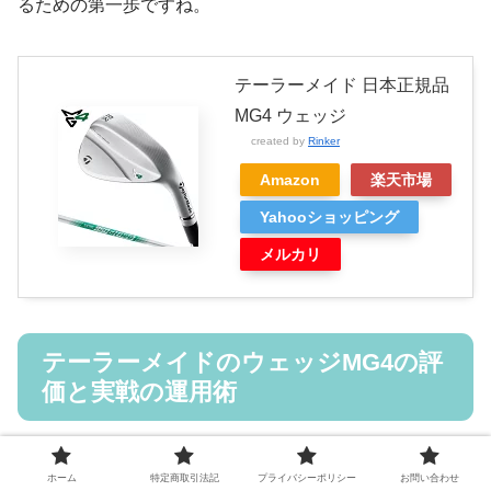
るための第一歩ですね。
テーラーメイド 日本正規品
MG4 ウェッジ
created by
Rinker
Amazon
楽天市場
Yahooショッピング
メルカリ
テーラーメイドのウェッジMG4の評
価と実戦の運用術
テクノロジーを理解したら、次は「どう使いこなすか」と
ホーム
特定商取引法記
プライバシーポリシー
お問い合わせ