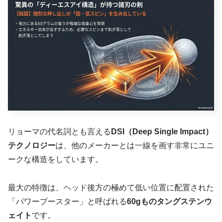
リョーマの代名詞とも言える
DSI（Deep Single Impact）
テクノロジー
は、他のメーカーとは一線を画す非常にユニ
ークな構造をしています。
最大の特徴は、ヘッド後方の極めて低い位置に配置された
「パワーブースター」と呼ばれる
60gものタングステンウ
ェイト
です。