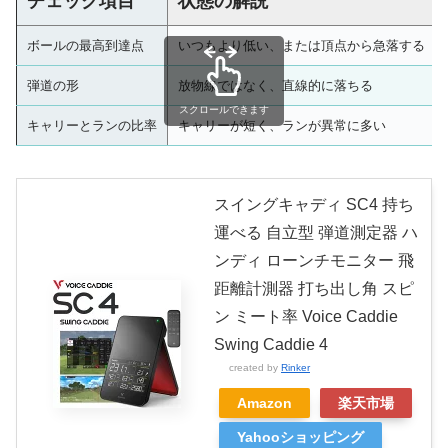
チェック項目
状態の解説
ボールの最高到達点
いつもより低い、または頂点から急落する
弾道の形
放物線ではなく、直線的に落ちる
スクロールできます
キャリーとランの比率
キャリーが短く、ランが異常に多い
スイングキャディ SC4 持ち
運べる 自立型 弾道測定器 ハ
ンディ ローンチモニター 飛
距離計測器 打ち出し角 スピ
ン ミート率 Voice Caddie
Swing Caddie 4
created by
Rinker
Amazon
楽天市場
Yahooショッピング