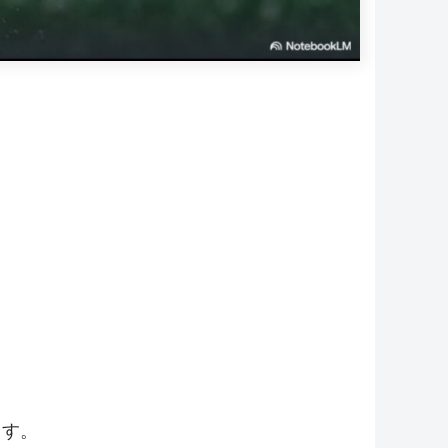
。
ます。