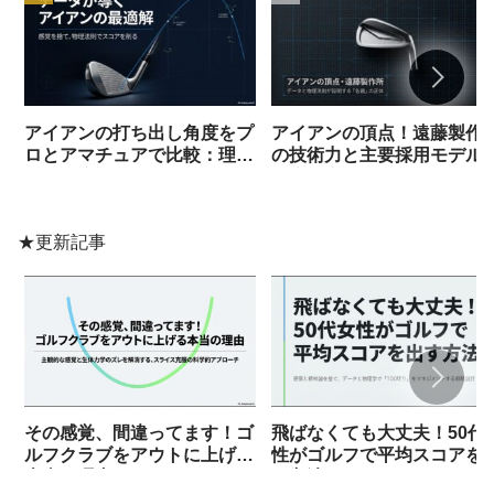
アイアンの打ち出し角度をプ
アイアンの頂点！遠藤製作
ロとアマチュアで比較：理想
の技術力と主要採用モデル
的な角度調整
徹底考察
★更新記事
その感覚、間違ってます！ゴ
飛ばなくても大丈夫！50代
ルフクラブをアウトに上げる
性がゴルフで平均スコアを
本当の理由
す方法