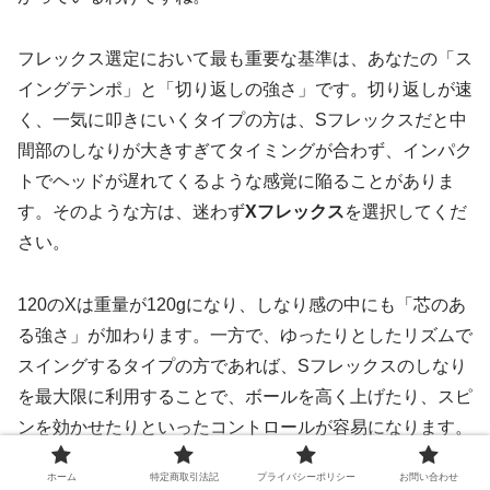
フレックス選定において最も重要な基準は、あなたの「ス
イングテンポ」と「切り返しの強さ」です。切り返しが速
く、一気に叩きにいくタイプの方は、Sフレックスだと中
間部のしなりが大きすぎてタイミングが合わず、インパク
トでヘッドが遅れてくるような感覚に陥ることがありま
す。そのような方は、迷わず
Xフレックス
を選択してくだ
さい。
120のXは重量が120gになり、しなり感の中にも「芯のあ
る強さ」が加わります。一方で、ゆったりとしたリズムで
スイングするタイプの方であれば、Sフレックスのしなり
を最大限に利用することで、ボールを高く上げたり、スピ
ンを効かせたりといったコントロールが容易になります。
ホーム
特定商取引法記
プライバシーポリシー
お問い合わせ
もしSかXかで迷った際、一つの目安にしてほしいのが