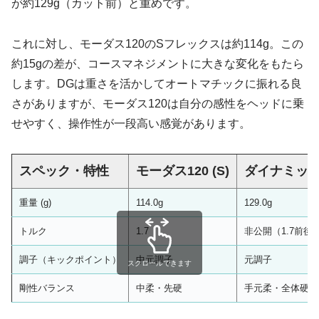
が約129g（カット前）と重めです。
これに対し、モーダス120のSフレックスは約114g。この
約15gの差が、コースマネジメントに大きな変化をもたら
します。DGは重さを活かしてオートマチックに振れる良
さがありますが、モーダス120は自分の感性をヘッドに乗
せやすく、操作性が一段高い感覚があります。
スペック・特性
モーダス120 (S)
ダイナミック
重量 (g)
114.0g
129.0g
トルク
1.7
非公開（1.7前後
調子（キックポイント）
中元調子
元調子
スクロールできます
剛性バランス
中柔・先硬
手元柔・全体硬