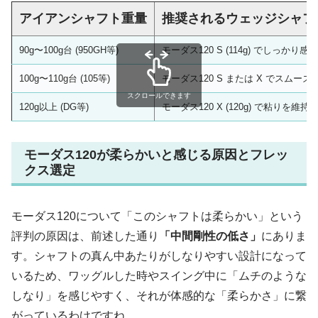
アイアンシャフト重量
推奨されるウェッジシャフ
90g〜100g台 (950GH等)
モーダス120 S (114g) でしっかり
100g〜110g台 (105等)
モーダス120 S または X でスムー
スクロールできます
120g以上 (DG等)
モーダス120 X (120g) で粘りを維
モーダス120が柔らかいと感じる原因とフレッ
クス選定
モーダス120について「このシャフトは柔らかい」という
評判の原因は、前述した通り
「中間剛性の低さ」
にありま
す。シャフトの真ん中あたりがしなりやすい設計になって
いるため、ワッグルした時やスイング中に「ムチのような
しなり」を感じやすく、それが体感的な「柔らかさ」に繋
がっているわけですね。