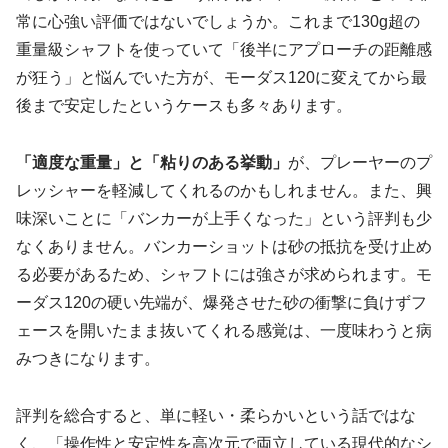
常に心強い評価ではないでしょうか。これまで130g超の
重量級シャフトを使っていて「後半にアプローチの距離感
が狂う」と悩んでいた方が、モーダス120に変えてから最
後まで安定したというケースも多々あります。
「適度な重量」と「粘りのある挙動」
が、プレーヤーのプ
レッシャーを軽減してくれるのかもしれません。また、興
味深いことに「バンカーが上手くなった」という評判も少
なくありません。バンカーショットは砂の抵抗を受け止め
る必要があるため、シャフトには強さが求められます。モ
ーダス120の硬い先端が、爆発させた砂の衝撃に負けずフ
ェースを開いたまま抜いてくれる感覚は、一度味わうと病
みつきになります。
評判を総合すると、単に軽い・柔らかいという話ではな
く、
「操作性と安定性を高次元で両立している現代的なシ