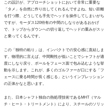
この設計が、アプローチショットにおいて非常に重要な
「タメ」を自然に作り出してくれるんですよね。短い距離
を打つ際、どうしても手先でヘッドを操作してしまいがち
ですが、モーダス120特有の中間のしなりがあるおかげ
で、トップからダウンへの切り返しでヘッドの重みがスッ
と乗ってくるんです。
この「独特の粘り」は、インパクトでの安心感に直結しま
す。物理的に言えば、中間剛性が低いことでシャフトが適
度にしなり戻り、ボールをフェース面で包み込むような挙
動を示します。これが、多くのゴルファーが口にする
「フ
ェースに乗る時間が長く感じる」
というインプレッション
の正体かなと思います。
また、日本シャフト独自の熱処理技術であるMHT（マル
チ・ヒート・トリートメント）により、スチールのソリッ