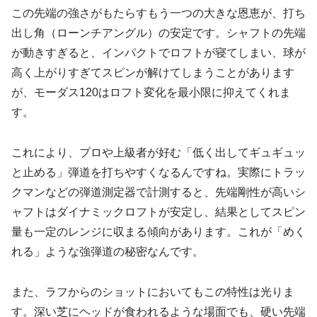
この先端の強さがもたらすもう一つの大きな恩恵が、
打ち
出し角（ローンチアングル）の安定
です。シャフトの先端
が動きすぎると、インパクトでロフトが寝てしまい、球が
高く上がりすぎてスピンが解けてしまうことがあります
が、モーダス120はロフト変化を最小限に抑えてくれま
す。
これにより、プロや上級者が好む「低く出してギュギュッ
と止める」弾道を打ちやすくなるんですね。実際にトラッ
クマンなどの弾道測定器で計測すると、先端剛性が高いシ
ャフトはダイナミックロフトが安定し、結果としてスピン
量も一定のレンジに収まる傾向があります。これが「めく
れる」ような強弾道の秘密なんです。
また、ラフからのショットにおいてもこの特性は光りま
す。深い芝にヘッドが食われるような場面でも、硬い先端