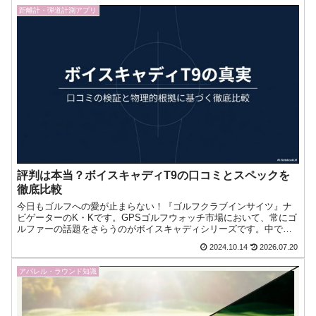
距離計・弾道計測アプリ
評判は本当？ボイスキャディT9の口コミとスペックを
徹底比較
今日もゴルフへの愛が止まらない！『ゴルフクラブインサイツ』ナ
ビゲーターのK・Kです。GPSゴルフウォッチ市場において、常にゴ
ルファーの話題をさらうのがボイスキャディシリーズです。中で
も、フラッグシップモデルである「ボイスキャディT9」につい今日
2024.10.14
2026.07.20
もゴルフへの愛が止まらない！『ゴルフクラブインサイツ』ナビゲ
ーターのK・Kです。
アパレル・ラウンド知識