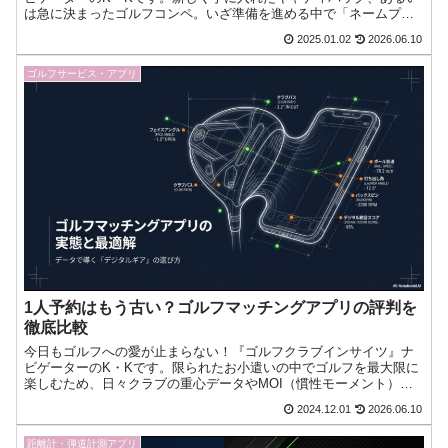
は急に決まったゴルフコンペ。いざ準備を進める中で「ネームプレ
ートに名前が入っていない」という事実に気づき、焦りを感じて今
2025.01.02
2026.06.10
日もゴルフへの愛が止まらない！『ゴルフクラブインサイツ』ナビ
ゲーターのK・Kです。
ゴルフサービス・アプリ
1人予約はもう古い？ゴルフマッチングアプリの評判を
徹底比較
今日もゴルフへの愛が止まらない！『ゴルフクラブインサイツ』ナ
ビゲーターのK・Kです。限られたお小遣いの中でゴルフを最大限に
楽しむため、日々クラブの重心データやMOI（慣性モーメント）と
いった公式スペックと睨めっこしている私ですが、最近読者の今日
2024.12.01
2026.06.10
もゴルフへの愛が止まらない！『ゴルフクラブインサイツ』ナビゲ
ーターのK・Kです。
距離計・弾道計測アプリ