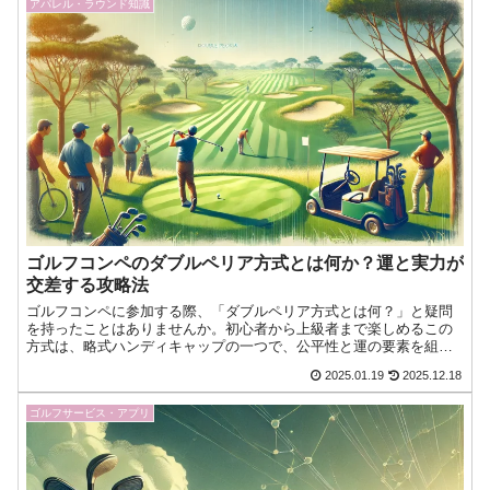
アパレル・ラウンド知識
ゴルフコンペのダブルペリア方式とは何か？運と実力が
交差する攻略法
ゴルフコンペに参加する際、「ダブルペリア方式とは何？」と疑問
を持ったことはありませんか。初心者から上級者まで楽しめるこの
方式は、略式ハンディキャップの一つで、公平性と運の要素を組み
合わせた独自の仕組みを持っています。本記事では、ダブルペリア
2025.01.19
2025.12.18
今日もゴルフへの愛が止まらない！『ゴルフクラブインサイツ』ナ
ビゲーターのK・Kです。
ゴルフサービス・アプリ