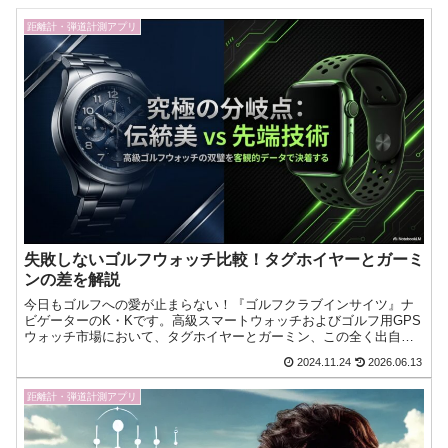
距離計・弾道計測アプリ
失敗しないゴルフウォッチ比較！タグホイヤーとガーミ
ンの差を解説
今日もゴルフへの愛が止まらない！『ゴルフクラブインサイツ』ナ
ビゲーターのK・Kです。高級スマートウォッチおよびゴルフ用GPS
ウォッチ市場において、タグホイヤーとガーミン、この全く出自の
異なる2つのブランドの間でどちらを購入すべきか、深く悩ん今日も
2024.11.24
2026.06.13
ゴルフへの愛が止まらない！『ゴルフクラブインサイツ』ナビゲー
ターのK・Kです。
距離計・弾道計測アプリ