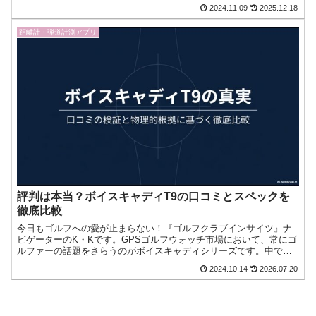
とともに、注目の機能や使い方、さら今日もゴルフへの愛が止まら
2024.11.09
2025.12.18
ない！『ゴルフクラブインサイツ』ナビゲーターのK・Kです。
距離計・弾道計測アプリ
評判は本当？ボイスキャディT9の口コミとスペックを
徹底比較
今日もゴルフへの愛が止まらない！『ゴルフクラブインサイツ』ナ
ビゲーターのK・Kです。GPSゴルフウォッチ市場において、常にゴ
ルファーの話題をさらうのがボイスキャディシリーズです。中で
も、フラッグシップモデルである「ボイスキャディT9」につい今日
2024.10.14
2026.07.20
もゴルフへの愛が止まらない！『ゴルフクラブインサイツ』ナビゲ
ーターのK・Kです。