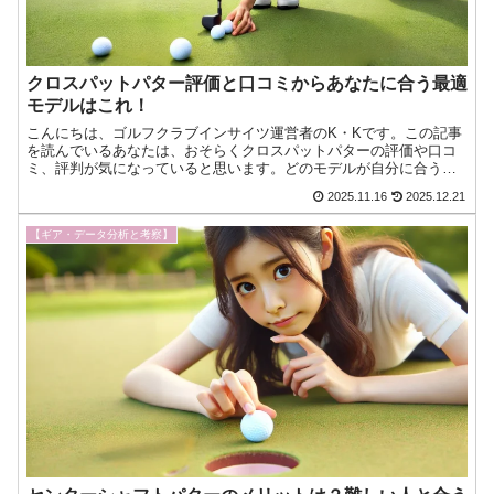
クロスパットパター評価と口コミからあなたに合う最適
モデルはこれ！
こんにちは、ゴルフクラブインサイツ運営者のK・Kです。この記事
を読んでいるあなたは、おそらくクロスパットパターの評価や口コ
ミ、評判が気になっていると思います。どのモデルが自分に合うの
か知りたくて、クロスパットパターのどれがいいとか種類、価格今
2025.11.16
2025.12.21
日もゴルフへの愛が止まらない！『ゴルフクラブインサイツ』ナビ
ゲーターのK・Kです。
【ギア・データ分析と考察】