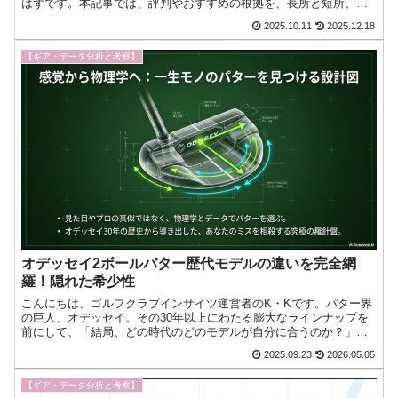
はずです。本記事では、評判やおすすめの根拠を、長所と短所、口
コミや評価、そして人気の理由まで丁寧に整理します。細い軸や軽
2025.10.11
2025.12.18
今日もゴルフへの愛が止まらない！『ゴルフクラブインサイツ』ナ
ビゲーターのK・Kです。
【ギア・データ分析と考察】
オデッセイ2ボールパター歴代モデルの違いを完全網
羅！隠れた希少性
こんにちは、ゴルフクラブインサイツ運営者のK・Kです。パター界
の巨人、オデッセイ。その30年以上にわたる膨大なラインナップを
前にして、「結局、どの時代のどのモデルが自分に合うのか？」と
途方に暮れたことはありませんか。特に中古市場では20年以今日も
2025.09.23
2026.05.05
ゴルフへの愛が止まらない！『ゴルフクラブインサイツ』ナビゲー
ターのK・Kです。
【ギア・データ分析と考察】