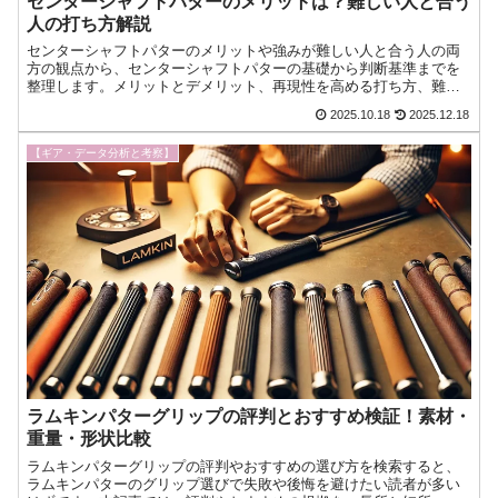
センターシャフトパターのメリットは？難しい人と合う
人の打ち方解説
センターシャフトパターのメリットや強みが難しい人と合う人の両
方の観点から、センターシャフトパターの基礎から判断基準までを
整理します。メリットとデメリット、再現性を高める打ち方、難し
い人がつまずく要因と使いこなすための練習法、どんなゴルファー
2025.10.18
2025.12.18
今日もゴルフへの愛が止まらない！『ゴルフクラブインサイツ』ナ
ビゲーターのK・Kです。
【ギア・データ分析と考察】
ラムキンパターグリップの評判とおすすめ検証！素材・
重量・形状比較
ラムキンパターグリップの評判やおすすめの選び方を検索すると、
ラムキンパターのグリップ選びで失敗や後悔を避けたい読者が多い