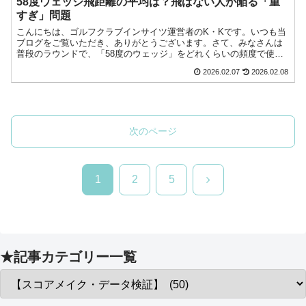
58度ウェッジ飛距離の平均は？飛ばない人が陥る「重
すぎ」問題
こんにちは、ゴルフクラブインサイツ運営者のK・Kです。いつも当
ブログをご覧いただき、ありがとうございます。さて、みなさんは
普段のラウンドで、「58度のウェッジ」をどれくらいの頻度で使っ
ていますか？バンカー専用という方もいれば、100ヤード以今日もゴ
2026.02.07
2026.02.08
ルフへの愛が止まらない！『ゴルフクラブインサイツ』ナビゲータ
ーのK・Kです。
次のページ
次
1
2
5
へ
★記事カテゴリー一覧