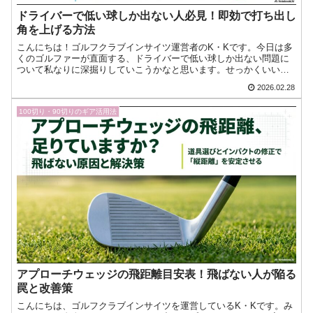
ドライバーで低い球しか出ない人必見！即効で打ち出し
角を上げる方法
こんにちは！ゴルフクラブインサイツ運営者のK・Kです。今日は多
くのゴルファーが直面する、ドライバーで低い球しか出ない問題に
ついて私なりに深掘りしていこうかなと思います。せっかくいい当
たりだと思っても、弾道が低すぎてキャリーが出ないと本当にも今
2026.02.28
日もゴルフへの愛が止まらない！『ゴルフクラブインサイツ』ナビ
ゲーターのK・Kです。
100切り・90切りのギア活用法
アプローチウェッジの飛距離目安表！飛ばない人が陥る
罠と改善策
こんにちは、ゴルフクラブインサイツを運営しているK・Kです。み