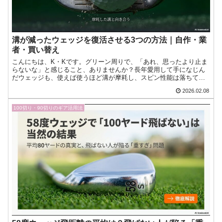
溝が減ったウェッジを復活させる3つの方法｜自作・業
者・買い替え
こんにちは、K・Kです。グリーン周りで、「あれ、思ったより止ま
らないな」と感じること、ありませんか？長年愛用して手になじん
だウェッジも、使えば使うほど溝が摩耗し、スピン性能は落ちてい
きます。「まだ買い替えるのはもったいないし、なんとかしてあ今
2026.02.08
日もゴルフへの愛が止まらない！『ゴルフクラブインサイツ』ナビ
ゲーターのK・Kです。
100切り・90切りのギア活用法