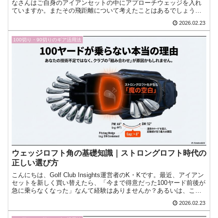
なさんはご自身のアイアンセットの中にアプローチウェッジを入れ
ていますか。またその飛距離について考えたことはあるでしょう
か。アプローチウェッジの飛距離に関する悩みは、多くのアマチュ
2026.02.23
今日もゴルフへの愛が止まらない！『ゴルフクラブインサイツ』ナ
ビゲーターのK・Kです。
100切り・90切りのギア活用法
ウェッジロフト角の基礎知識｜ストロングロフト時代の
正しい選び方
こんにちは、Golf Club Insights運営者のK・Kです。最近、アイアン
セットを新しく買い替えたら、「今まで得意だった100ヤード前後が
急に乗らなくなった」なんて経験はありませんか？あるいは、これ
から本格的にスコアメイクを目指して今日もゴルフへの愛が止まら
2026.02.23
ない！『ゴルフクラブインサイツ』ナビゲーターのK・Kです。