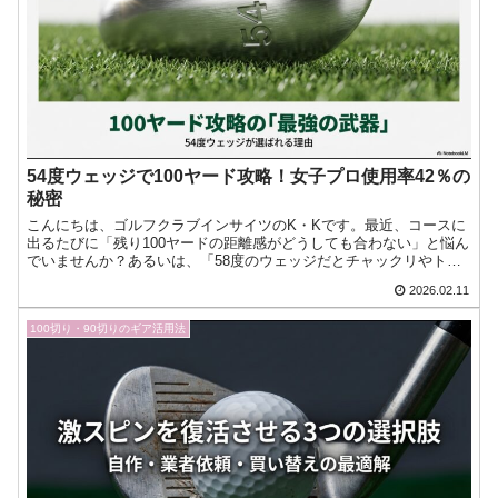
54度ウェッジで100ヤード攻略！女子プロ使用率42％の
秘密
こんにちは、ゴルフクラブインサイツのK・Kです。最近、コースに
出るたびに「残り100ヤードの距離感がどうしても合わない」と悩ん
でいませんか？あるいは、「58度のウェッジだとチャックリやトッ
プのミスばかりしてしまう」と頭を抱えているかもしれま今日もゴ
2026.02.11
ルフへの愛が止まらない！『ゴルフクラブインサイツ』ナビゲータ
ーのK・Kです。
100切り・90切りのギア活用法