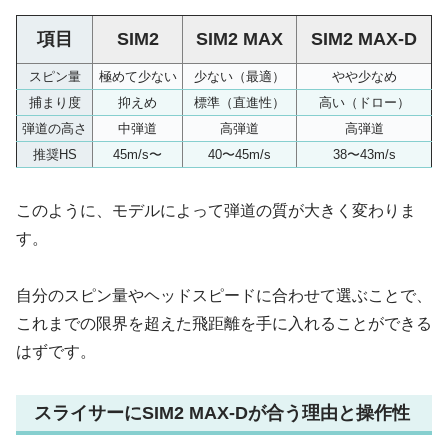
項目
SIM2
SIM2 MAX
SIM2 MAX-D
スピン量
極めて少ない
少ない（最適）
やや少なめ
捕まり度
抑えめ
標準（直進性）
高い（ドロー）
弾道の高さ
中弾道
高弾道
高弾道
推奨HS
45m/s〜
40〜45m/s
38〜43m/s
このように、モデルによって弾道の質が大きく変わりま
す。
自分のスピン量やヘッドスピードに合わせて選ぶことで、
これまでの限界を超えた飛距離を手に入れることができる
はずです。
スライサーにSIM2 MAX-Dが合う理由と操作性