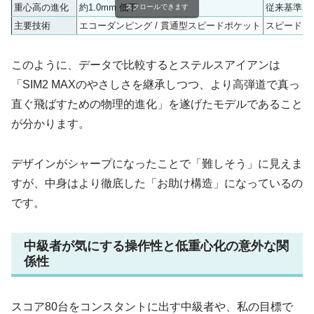
重心高の進化
約1.0mm 低下
従来基準
スクロールできます
主要技術
エコーダンピング / 貫通型スピードポケット
スピードブ
このように、データで比較するとステルスアイアンは
「SIM2 MAXのやさしさを継承しつつ、より高弾道で真っ
直ぐ飛ばすための物理的進化」を遂げたモデルであること
が分かります。
デザインがシャープになったことで「難しそう」に見えま
すが、中身はより徹底した「お助け構造」になっているの
です。
中級者が気にする操作性と低重心化の意外な関
係性
スコア80台をコンスタントに出す中級者や、私の目標で