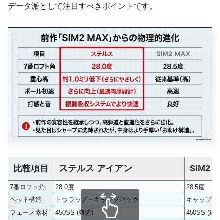
データ派として注目すべきポイントです。
比較項目
ステルス アイアン
SIM2
7番ロフト角
28.0度
28.5度
ヘッド構造
トウラップ・キャップバック
キャップバ
フェース素材
450SS (鋳造)
450SS (鋳