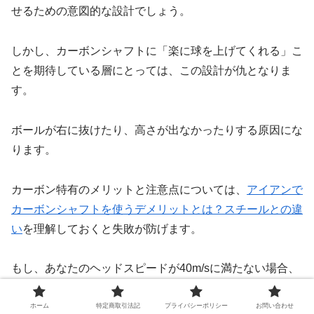
せるための意図的な設計でしょう。
しかし、カーボンシャフトに「楽に球を上げてくれる」こ
とを期待している層にとっては、この設計が仇となりま
す。
ボールが右に抜けたり、高さが出なかったりする原因にな
ります。
カーボン特有のメリットと注意点については、
アイアンで
カーボンシャフトを使うデメリットとは？スチールとの違
い
を理解しておくと失敗が防げます。
もし、あなたのヘッドスピードが40m/sに満たない場合、
フレックスSを選択すると、シャフトを十分に撓らせるこ
とができません。
ホーム
特定商取引法記
プライバシーポリシー
お問い合わせ