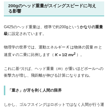
200gのヘッド重量がスイングスピードに与え
る影響
G425のヘッド重量は、標準で約200gという
かなりの重量
級
に設定されています。
物理学の世界では、運動エネルギー
K
は物体の質量
m
と
2
速度
v
の二乗に比例します（
K
= 1/2
mv
）。
これに基づけば、ヘッド重量（
m
）が重いほどボールへの
衝撃力が増し、飛距離が伸びる計算になりますね。
「重さ」が牙を剥く人間の限界
しかし、ゴルフスイングはロボットではなく人間が行う運