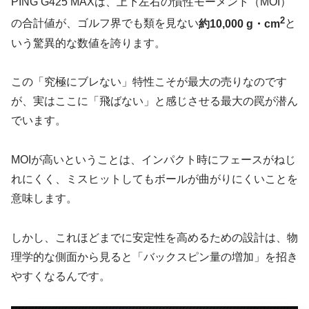
PING G425 MAXは、上下左右の慣性モーメント（MOI）
2
の合計値が、ゴルフ界でも類を見ない
約10,000 g・cm
と
いう驚異的な数値を誇ります。
この「究極にブレない」特性こそが最大の売りなのです
が、実はここに「飛ばない」と感じさせる最大の罠が潜ん
でいます。
MOIが高いということは、インパクト時にフェースがねじ
れにくく、ミスヒットしてもボールが曲がりにくいことを
意味します。
しかし、これほどまでに安定性を高めるための設計は、物
理学的な側面から見ると
「バックスピン量の増加」
を招き
やすくなるんです。